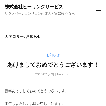
コ
ュ
株式会社ヒーリングサービス
ー
ン
メ
リラクゼーションサロンの運営とWEB制作なら
テ
ニ
ュ
ン
ー
ツ
へ
カテゴリー: お知らせ
ス
キ
ッ
お知らせ
プ
あけましておめでとうございます！
2020年1月2日
by
k-tada
新年あけましておめでとうございます。
本年もよろしくお願い申し上げます。