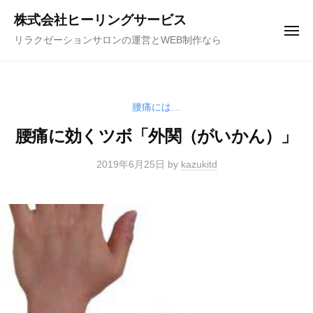
コ
ュ
株式会社ヒーリングサービス
ー
ン
メ
リラクゼーションサロンの運営とWEB制作なら
テ
ニ
ュ
ン
ー
ツ
へ
腰痛には…
ス
腰痛に効くツボ「外関（がいかん）」
キ
ッ
2019年6月25日
by
kazukitd
プ