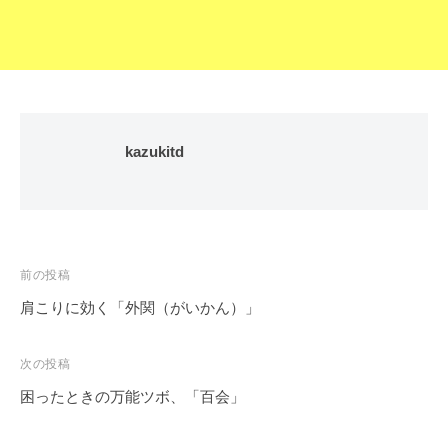
kazukitd
前の投稿
肩こりに効く「外関（がいかん）」
投
稿
次の投稿
ナ
困ったときの万能ツボ、「百会」
ビ
ゲ